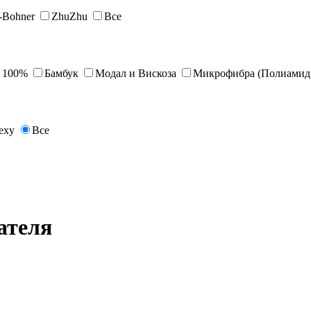
s-Bohner
ZhuZhu
Все
 100%
Бамбук
Модал и Вискоза
Микрофибра (Полиамид 
exy
Все
ателя