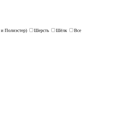
и Полиэстер)
Шерсть
Шёлк
Все