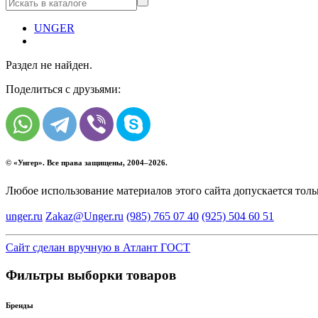
UNGER
Раздел не найден.
Поделиться с друзьями:
© «
Унгер
». Все права защищены, 2004–2026.
Любое использование материалов этого сайта допускается тол
unger.ru
Zakaz@Unger.ru
(985)
765 07 40
(925)
504 60 51
Сайт сделан вручную в Атлант ГОСТ
Фильтры выборки товаров
Бренды