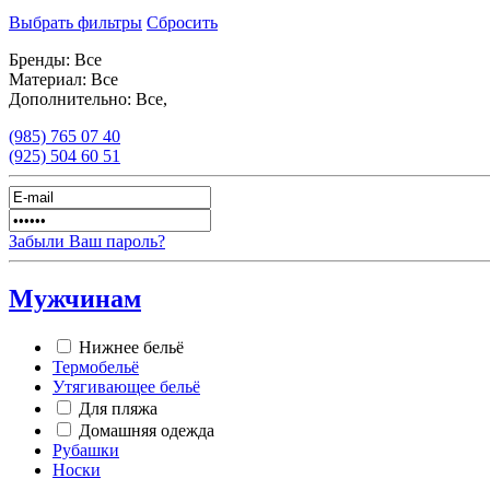
Выбрать фильтры
Сбросить
Бренды:
Все
Материал:
Все
Дополнительно:
Все,
(985)
765 07 40
(925)
504 60 51
Забыли Ваш пароль?
Мужчинам
Нижнее бельё
Термобельё
Утягивающее бельё
Для пляжа
Домашняя одежда
Рубашки
Носки