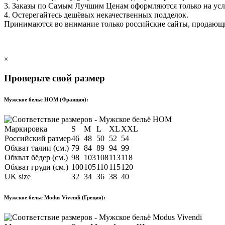
3. Заказы по Самым Лучшим Ценам оформляются только на ус
4. Остерегайтесь дешёвых некачественных подделок.
Принимаются во внимание только российские сайты, продаю
×
Проверьте свой размер
Мужское бельё HOM (Франция):
Маркировка
S
M
L
XL
XXL
Российский размер
46
48
50
52
54
Обхват талии (см.)
79
84
89
94
99
Обхват бёдер (см.)
98
103
108
113
118
Обхват груди (см.)
100
105
110
115
120
UK size
32
34
36
38
40
Мужское бельё Modus Vivendi (Греция):