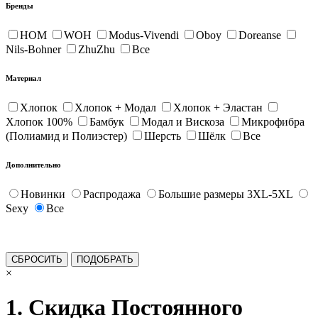
Бренды
HOM
WOH
Modus-Vivendi
Oboy
Doreanse
Nils-Bohner
ZhuZhu
Все
Материал
Хлопок
Хлопок + Модал
Хлопок + Эластан
Хлопок 100%
Бамбук
Модал и Вискоза
Микрофибра
(Полиамид и Полиэстер)
Шерсть
Шёлк
Все
Дополнительно
Новинки
Распродажа
Большие размеры 3XL-5XL
Sexy
Все
×
1. Скидка Постоянного