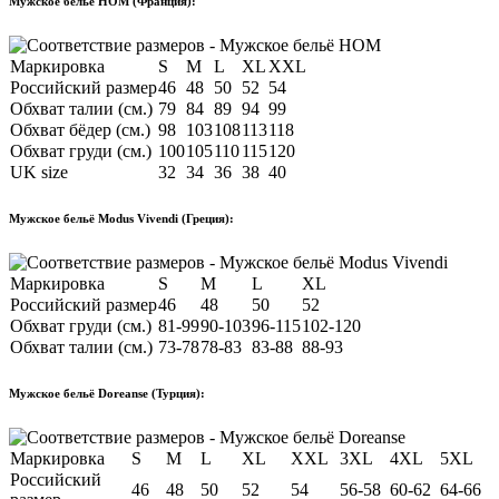
Мужское бельё HOM (Франция):
Маркировка
S
M
L
XL
XXL
Российский размер
46
48
50
52
54
Обхват талии (см.)
79
84
89
94
99
Обхват бёдер (см.)
98
103
108
113
118
Обхват груди (см.)
100
105
110
115
120
UK size
32
34
36
38
40
Мужское бельё Modus Vivendi (Греция):
Маркировка
S
M
L
XL
Российский размер
46
48
50
52
Обхват груди (см.)
81-99
90-103
96-115
102-120
Обхват талии (см.)
73-78
78-83
83-88
88-93
Мужское бельё Doreanse (Турция):
Маркировка
S
M
L
XL
XXL
3XL
4XL
5XL
Российский
46
48
50
52
54
56-58
60-62
64-66