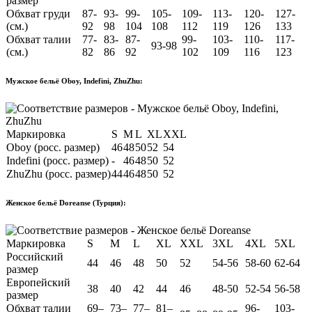
размер
Обхват груди
87-
93-
99-
105-
109-
113-
120-
127-
(см.)
92
98
104
108
112
119
126
133
Обхват талии
77-
83-
87-
99-
103-
110-
117-
93-98
(см.)
82
86
92
102
109
116
123
Мужское бельё Oboy, Indefini, ZhuZhu:
Маркировка
S
M
L
XL
XXL
Oboy (росс. размер)
46
48
50
52
54
Indefini (росс. размер)
-
46
48
50
52
ZhuZhu (росс. размер)
44
46
48
50
52
Женское бельё Doreanse (Турция):
Маркировка
S
M
L
XL
XXL
3XL
4XL
5XL
Российский
44
46
48
50
52
54-56
58-60
62-64
размер
Европейский
38
40
42
44
46
48-50
52-54
56-58
размер
Обхват талии
69–
73–
77–
81–
96-
103-