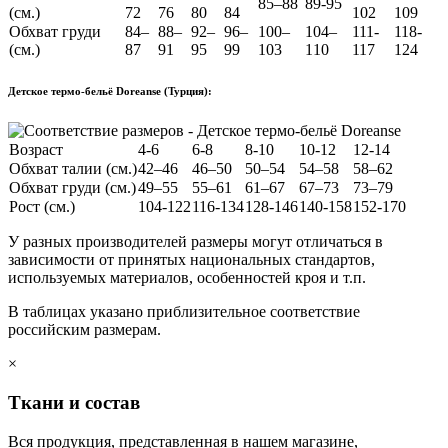
85–88
89-95
(см.)
72
76
80
84
102
109
Обхват груди
84–
88–
92–
96–
100–
104–
111-
118-
(см.)
87
91
95
99
103
110
117
124
Детское термо-бельё Doreanse (Турция):
Возраст
4-6
6-8
8-10
10-12
12-14
Обхват талии (см.)
42–46
46–50
50–54
54–58
58–62
Обхват груди (см.)
49–55
55–61
61–67
67–73
73–79
Рост (см.)
104-122
116-134
128-146
140-158
152-170
У разных производителей размеры могут отличаться в
зависимости от принятых национальных стандартов,
используемых материалов, особенностей кроя и т.п.
В таблицах указано приблизительное соответствие
российским размерам.
×
Ткани и состав
Вся продукция, представленная в нашем магазине,