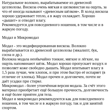
Натуральное волокно, вырабатываемое из древесной
целлюлозы. Вискоза очень мягкая и шелковистая на ощупь, за
что её иногда называют «древесным шёлком». В холод вискоза
хорошо удерживает тепло, а в жару охлаждает. Хорошо
«дышит» и отводит влагу.
Рекомендуется для повседневного ношения, в том числе и в
жаркую погоду.
Модал и Микромодал
Модал - это модифицированная вискоза. Волокно
вырабатывается из древесной целлюлозы (эвкалипт, бук,
сосна и др.).
Волокна модала необычайно тонкие, мягкие и лёгкие, на
ощупь напоминают шёлк. Модал хорошо пропускает воздух и
позволяет коже свободно дышать. Модал впитывает влагу в
1,5 раза лучше, чем хлопок, и при этом быстро её испаряет (в
отличие от хлопка). Модал прочен и долговечен, почти не
даёт усадки при стирке.
Микромодал - более утончённая версия модала. За счёт этого
материал приобретает ещё большую прочность, долговечность
и ещё более приятен для тела.
Модал и микромодал рекомендуются как для повседневного
ношения, в том числе и в жаркую погоду, так и для занятий
спортом.