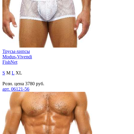
Трусы-хипсы
Modus-Vivendi
FishNet
S
M
L
XL
Розн. цена
3780
руб.
арт.
06121-56