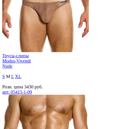
Трусы-слипы
Modus-Vivendi
Nude
S
M
L
XL
Розн. цена
3430
руб.
арт.
05415-1-09