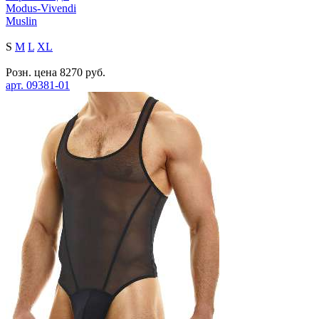
Modus-Vivendi
Muslin
S
M
L
XL
Розн. цена
8270
руб.
арт.
09381-01