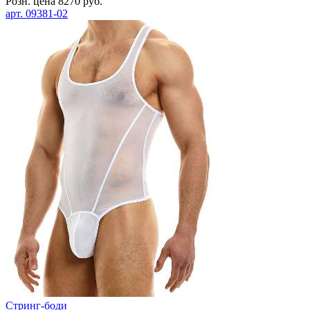
Розн. цена
8270
руб.
арт.
09381-02
Стринг-боди