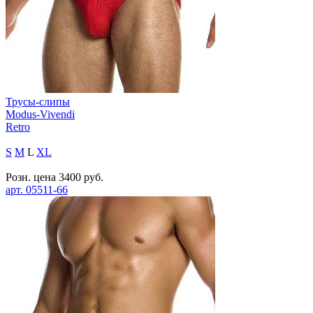
Трусы-слипы
Modus-Vivendi
Retro
S
M
L
XL
Розн. цена
3400
руб.
арт.
05511-66