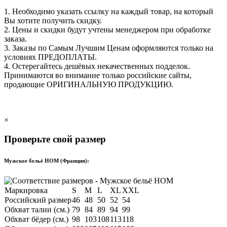
1. Необходимо указать ссылку на каждый товар, на который
Вы хотите получить скидку.
2. Цены и скидки будут учтены менеджером при обработке
заказа.
3. Заказы по Самым Лучшим Ценам оформляются только на
условиях
ПРЕДОПЛАТЫ
.
4. Остерегайтесь дешёвых некачественных подделок.
Принимаются во внимание только российские сайты,
продающие
ОРИГИНАЛЬНУЮ ПРОДУКЦИЮ
.
×
Проверьте свой размер
Мужское бельё HOM (Франция):
Маркировка
S
M
L
XL
XXL
Российский размер
46
48
50
52
54
Обхват талии (см.)
79
84
89
94
99
Обхват бёдер (см.)
98
103
108
113
118