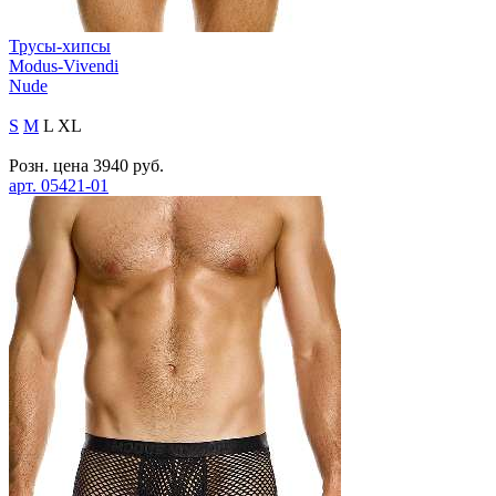
Трусы-хипсы
Modus-Vivendi
Nude
S
M
L
XL
Розн. цена
3940
руб.
арт.
05421-01