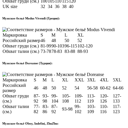
Обхват груди (см.)
100
105
110
115
120
UK size
32
34
36
38
40
Мужское бельё Modus Vivendi (Греция):
Маркировка
S
M
L
XL
Российский размер
46
48
50
52
Обхват груди (см.)
81-99
90-103
96-115
102-120
Обхват талии (см.)
73-78
78-83
83-88
88-93
Мужское бельё Doreanse (Турция):
Маркировка
S
M
L
XL
XXL
3XL
4XL
5XL
Российский
46
48
50
52
54
56-58
60-62
64-66
размер
Обхват груди
87-
93-
99-
105-
109-
113-
120-
127-
(см.)
92
98
104
108
112
119
126
133
Обхват талии
77-
83-
87-
99-
103-
110-
117-
93-98
(см.)
82
86
92
102
109
116
123
Мужское бельё Oboy, Indefini, ZhuZhu: