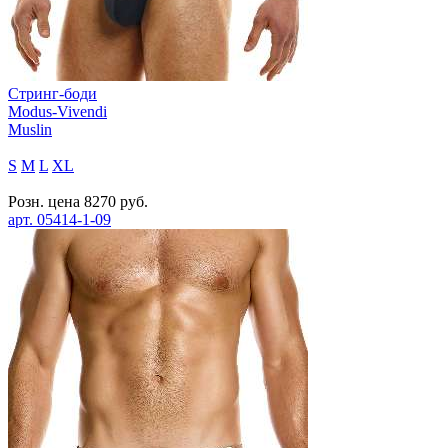
Стринг-боди
Modus-Vivendi
Muslin
S
M
L
XL
Розн. цена
8270
руб.
арт.
05414-1-09