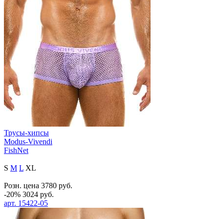
Трусы-хипсы
Modus-Vivendi
FishNet
S
M
L
XL
Розн. цена
3780
руб.
-20%
3024
руб.
арт.
15422-05