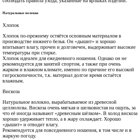
соблюдать правила ухода, указанные на ярлыках изделий.
Натуральные волокна
Хлопок
Хлопок по-прежнему остяётся основным материалом в
производстве нижнего белья. Он «дышит» и хорошо
впитывает влагу, прочен и долговечен, выдерживает высокие
температуры при стирке.
Хлопок идеален для ежедневного ношения. Однако он не
рекомендуется для занятий спортом, а также при очень
жарком и влажном климате, именно по причине его высокой
гигроскопичности, т.к. материал долгое время остаётся
влажным.
Вискоза
Натуральное волокно, вырабатываемое из древесной
целлюлозы. Вискоза очень мягкая и шелковистая на ощупь, за
что её иногда называют «древесным шёлком». В холод вискоза
хорошо удерживает тепло, а в жару охлаждает. Хорошо
«дышит» и отводит влагу.
Рекомендуется для повседневного ношения, в том числе и в
жаркую погоду.