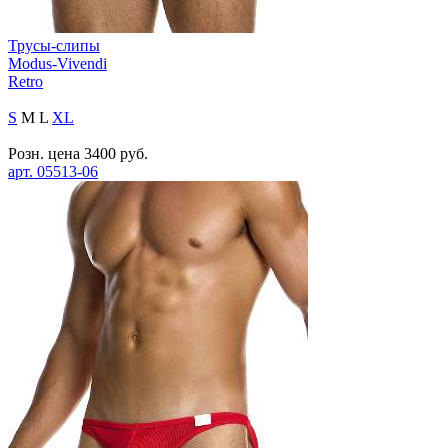
Трусы-слипы
Modus-Vivendi
Retro
S
M
L
XL
Розн. цена
3400
руб.
арт.
05513-06