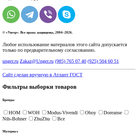
© «
Унгер
». Все права защищены, 2004–2026.
Любое использование материалов этого сайта допускается
только по предварительному согласованию.
unger.ru
Zakaz@Unger.ru
(985)
765 07 40
(925)
504 60 51
Сайт сделан вручную в Атлант ГОСТ
Фильтры выборки товаров
Бренды
HOM
WOH
Modus-Vivendi
Oboy
Doreanse
Nils-Bohner
ZhuZhu
Все
Материал