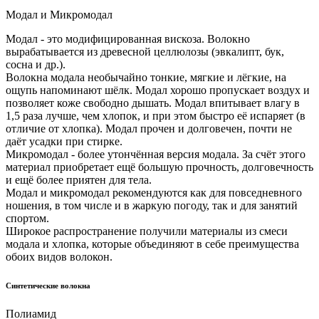
Модал и Микромодал
Модал - это модифицированная вискоза. Волокно
вырабатывается из древесной целлюлозы (эвкалипт, бук,
сосна и др.).
Волокна модала необычайно тонкие, мягкие и лёгкие, на
ощупь напоминают шёлк. Модал хорошо пропускает воздух и
позволяет коже свободно дышать. Модал впитывает влагу в
1,5 раза лучше, чем хлопок, и при этом быстро её испаряет (в
отличие от хлопка). Модал прочен и долговечен, почти не
даёт усадки при стирке.
Микромодал - более утончённая версия модала. За счёт этого
материал приобретает ещё большую прочность, долговечность
и ещё более приятен для тела.
Модал и микромодал рекомендуются как для повседневного
ношения, в том числе и в жаркую погоду, так и для занятий
спортом.
Широкое распространение получили материалы из смеси
модала и хлопка, которые объединяют в себе преимущества
обоих видов волокон.
Синтетические волокна
Полиамид