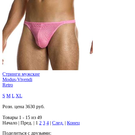
Стринги мужские
Modus-Vivendi
Retro
S
M
L
XL
Розн. цена
3630
руб.
Товары 1 - 15 из 49
Начало | Пред. |
1
2
3
4
|
След.
|
Конец
Поделиться с друзьями: