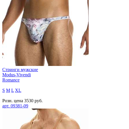
Стринги мужские
Modus-Vivendi
Romance
S
M
L
XL
Розн. цена
3530
руб.
арт.
09381-09