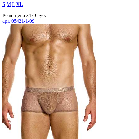
S
M
L
XL
Розн. цена
3470
руб.
арт.
05421-1-09