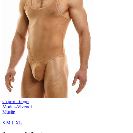
Стринг-боди
Modus-Vivendi
Muslin
S
M
L
XL