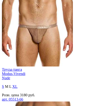
Трусы-танга
Modus-Vivendi
Nude
S
M
L
XL
Розн. цена
3180
руб.
арт.
05513-66