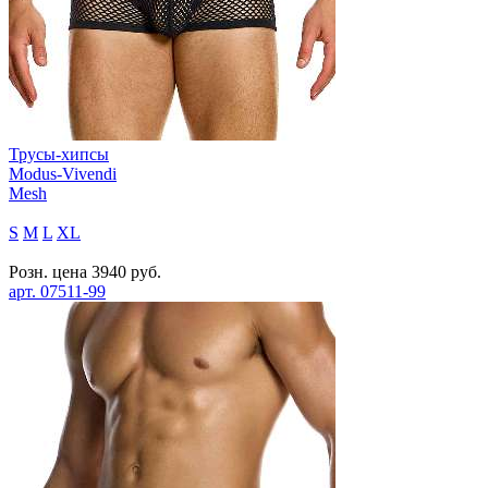
Трусы-хипсы
Modus-Vivendi
Mesh
S
M
L
XL
Розн. цена
3940
руб.
арт.
07511-99