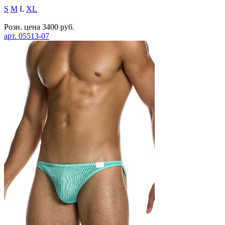
S
M
L
XL
Розн. цена
3400
руб.
арт.
05513-07