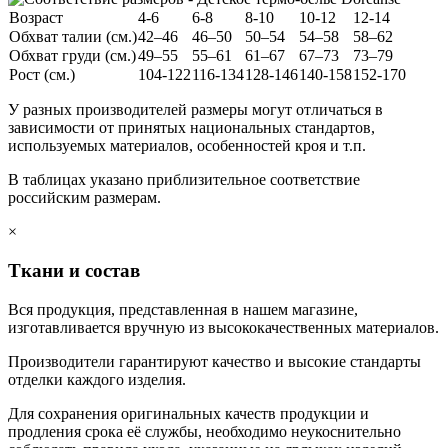
Возраст
4-6
6-8
8-10
10-12
12-14
Обхват талии (см.)
42–46
46–50
50–54
54–58
58–62
Обхват груди (см.)
49–55
55–61
61–67
67–73
73–79
Рост (см.)
104-122
116-134
128-146
140-158
152-170
У разных производителей размеры могут отличаться в
зависимости от принятых национальных стандартов,
используемых материалов, особенностей кроя и т.п.
В таблицах указано приблизительное соответствие
российским размерам.
×
Ткани и состав
Вся продукция, представленная в нашем магазине,
изготавливается вручную из высококачественных материалов.
Производители гарантируют качество и высокие стандарты
отделки каждого изделия.
Для сохранения оригинальных качеств продукции и
продления срока её службы, необходимо неукоснительно