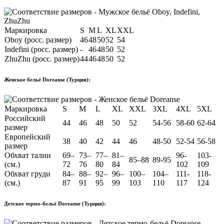
Маркировка
S
M
L
XL
XXL
Oboy (росс. размер)
46
48
50
52
54
Indefini (росс. размер)
-
46
48
50
52
ZhuZhu (росс. размер)
44
46
48
50
52
Женское бельё Doreanse (Турция):
Маркировка
S
M
L
XL
XXL
3XL
4XL
5XL
Российский
44
46
48
50
52
54-56
58-60
62-64
размер
Европейский
38
40
42
44
46
48-50
52-54
56-58
размер
Обхват талии
69–
73–
77–
81–
96-
103-
85–88
89-95
(см.)
72
76
80
84
102
109
Обхват груди
84–
88–
92–
96–
100–
104–
111-
118-
(см.)
87
91
95
99
103
110
117
124
Детское термо-бельё Doreanse (Турция):